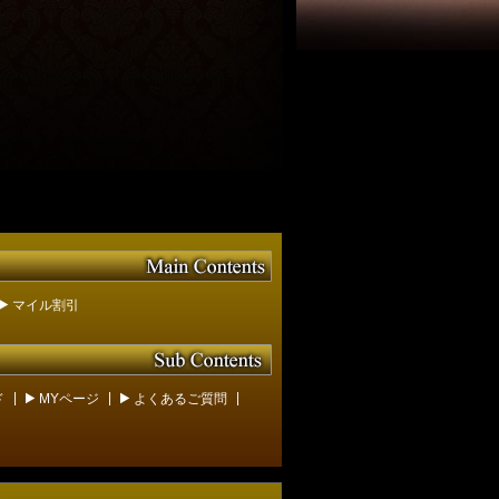
マイル割引
|
|
|
ド
MYページ
よくあるご質問